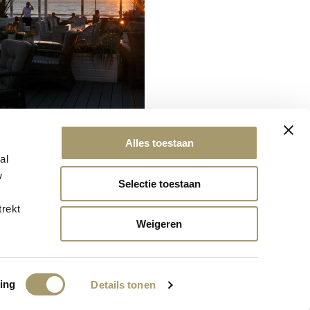
Alles toestaan
al
w
Selectie toestaan
trekt
Weigeren
ing
Details tonen