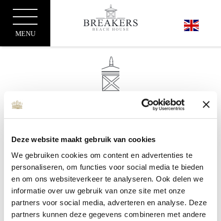
MENU
Noordwijk tea
Deze website maakt gebruik van cookies
Partner activity: Noordwijk tea is a blend based on mainly
We gebruiken cookies om content en advertenties te
Noordwijk herbs. The Noordwijk Tea consists of lemon
personaliseren, om functies voor social media te bieden
herb, marigold, mint, verbena, lemon balm, licorice plant,
en om ons websiteverkeer te analyseren. Ook delen we
chamomile, sage, fennel, hyssop and malva. This tea
informatie over uw gebruik van onze site met onze
suits Noordwijk because we live with the seasons and
partners voor social media, adverteren en analyse. Deze
enjoy local produce as much as possible. The Noordwijk
partners kunnen deze gegevens combineren met andere
tea suits a healthy lifestyle in which people live