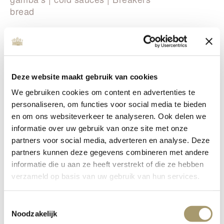
bread
Petit Fruits de Mer
57.5
Various crustaceans and shellfish |
"Zeeuwse" oysters | gamba’s | cold
Deze website maakt gebruik van cookies
sauces
We gebruiken cookies om content en advertenties te
Additional items to order with
personaliseren, om functies voor social media te bieden
the Fruits de Mer:
en om ons websiteverkeer te analyseren. Ook delen we
informatie over uw gebruik van onze site met onze
Smoked salmon 100 gr. +17.5
partners voor social media, adverteren en analyse. Deze
Premium Asetra Caviar including
partners kunnen deze gegevens combineren met andere
blini’s and classic garnish 30/50 gr.
informatie die u aan ze heeft verstrekt of die ze hebben
+65/95
verzameld op basis van uw gebruik van hun services.
Canadian lobster ½ +29.5
Grilled prawns 3 pieces +15.5
Toestemmingsselectie
"Zeeuwse" oyster per piece +5.5
Noodzakelijk
King Crab 100 gr. +39.5