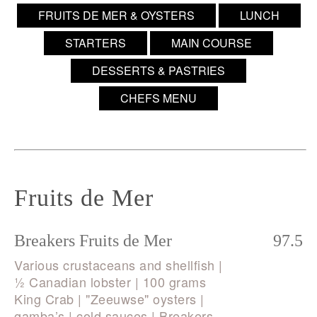
FRUITS DE MER & OYSTERS
LUNCH
STARTERS
MAIN COURSE
DESSERTS & PASTRIES
CHEFS MENU
Fruits de Mer
Breakers Fruits de Mer
97.5
Various crustaceans and shellfish |
½ Canadian lobster | 100 grams
King Crab | "Zeeuwse" oysters |
gamba’s | cold sauces | Breakers