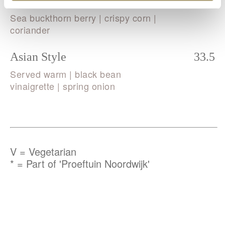
Tiradito Oysters
33.5
Sea buckthorn berry | crispy corn |
coriander
Asian Style
33.5
Served warm | black bean
vinaigrette | spring onion
V = Vegetarian
* = Part of 'Proeftuin Noordwijk'